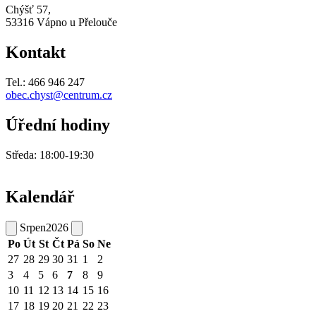
Chýšť 57,
53316 Vápno u Přelouče
Kontakt
Tel.: 466 946 247
obec.chyst@centrum.cz
Úřední hodiny
Středa: 18:00-19:30
Kalendář
Srpen
2026
Po
Út
St
Čt
Pá
So
Ne
27
28
29
30
31
1
2
3
4
5
6
7
8
9
10
11
12
13
14
15
16
17
18
19
20
21
22
23