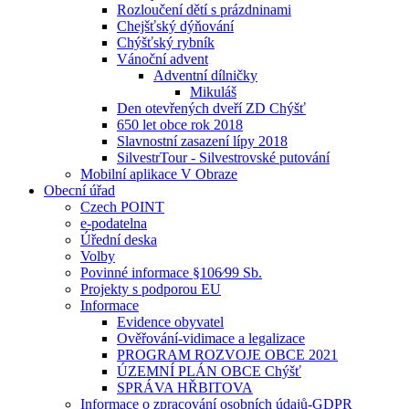
Rozloučení dětí s prázdninami
Chejšťský dýňování
Chýšťský rybník
Vánoční advent
Adventní dílničky
Mikuláš
Den otevřených dveří ZD Chýšť
650 let obce rok 2018
Slavnostní zasazení lípy 2018
SilvestrTour - Silvestrovské putování
Mobilní aplikace V Obraze
Obecní úřad
Czech POINT
e-podatelna
Úřední deska
Volby
Povinné informace §106⁄99 Sb.
Projekty s podporou EU
Informace
Evidence obyvatel
Ověřování-vidimace a legalizace
PROGRAM ROZVOJE OBCE 2021
ÚZEMNÍ PLÁN OBCE Chýšť
SPRÁVA HŘBITOVA
Informace o zpracování osobních údajů-GDPR