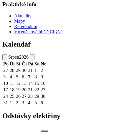
Praktické info
Aktuality
Mapy
Referendum
Víceúčelové hřiště Chýšť
Kalendář
Srpen
2026
Po
Út
St
Čt
Pá
So
Ne
27
28
29
30
31
1
2
3
4
5
6
7
8
9
10
11
12
13
14
15
16
17
18
19
20
21
22
23
24
25
26
27
28
29
30
31
1
2
3
4
5
6
Odstávky elektřiny