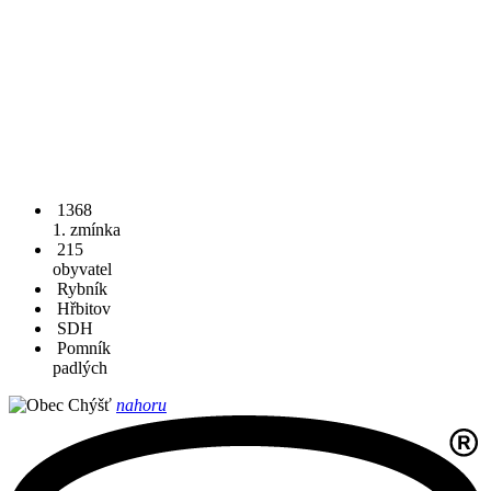
1368
1. zmínka
215
obyvatel
Rybník
Hřbitov
SDH
Pomník
padlých
nahoru