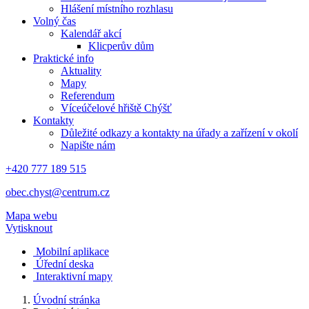
Hlášení místního rozhlasu
Volný čas
Kalendář akcí
Klicperův dům
Praktické info
Aktuality
Mapy
Referendum
Víceúčelové hřiště Chýšť
Kontakty
Důležité odkazy a kontakty na úřady a zařízení v okolí
Napište nám
+420 777 189 515
obec.chyst@centrum.cz
Mapa webu
Vytisknout
Mobilní aplikace
Úřední deska
Interaktivní mapy
Úvodní stránka