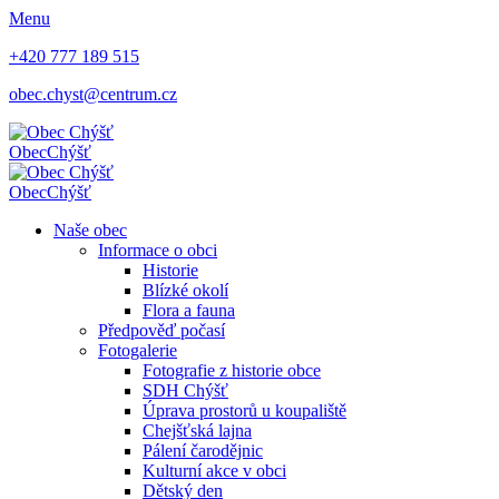
Menu
+420 777 189 515
obec.chyst@centrum.cz
Obec
Chýšť
Obec
Chýšť
Naše obec
Informace o obci
Historie
Blízké okolí
Flora a fauna
Předpověď počasí
Fotogalerie
Fotografie z historie obce
SDH Chýšť
Úprava prostorů u koupaliště
Chejšťská lajna
Pálení čarodějnic
Kulturní akce v obci
Dětský den