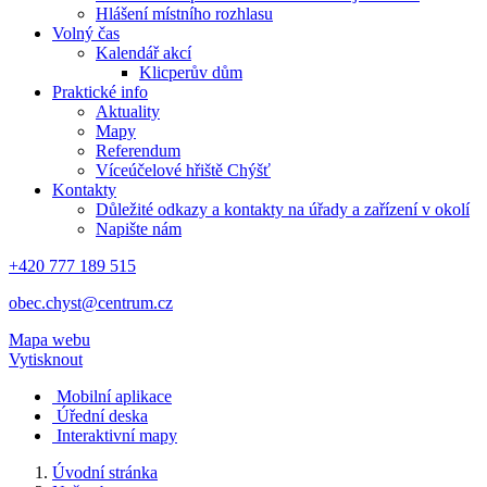
Hlášení místního rozhlasu
Volný čas
Kalendář akcí
Klicperův dům
Praktické info
Aktuality
Mapy
Referendum
Víceúčelové hřiště Chýšť
Kontakty
Důležité odkazy a kontakty na úřady a zařízení v okolí
Napište nám
+420 777 189 515
obec.chyst@centrum.cz
Mapa webu
Vytisknout
Mobilní aplikace
Úřední deska
Interaktivní mapy
Úvodní stránka