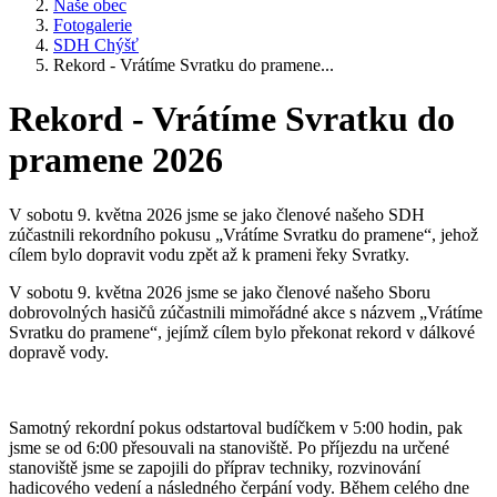
Naše obec
Fotogalerie
SDH Chýšť
Rekord - Vrátíme Svratku do pramene...
Rekord - Vrátíme Svratku do
pramene 2026
V sobotu 9. května 2026 jsme se jako členové našeho SDH
zúčastnili rekordního pokusu „Vrátíme Svratku do pramene“, jehož
cílem bylo dopravit vodu zpět až k prameni řeky Svratky.
V sobotu 9. května 2026 jsme se jako členové našeho Sboru
dobrovolných hasičů zúčastnili mimořádné akce s názvem „Vrátíme
Svratku do pramene“, jejímž cílem bylo překonat rekord v dálkové
dopravě vody.
Samotný rekordní pokus odstartoval budíčkem v 5:00 hodin, pak
jsme se od 6:00 přesouvali na stanoviště. Po příjezdu na určené
stanoviště jsme se zapojili do příprav techniky, rozvinování
hadicového vedení a následného čerpání vody. Během celého dne