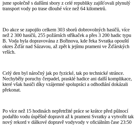
jsme společně s dalšími sbory z celé republiky zajišťovali plynulý
transport vody po trase dlouhé více než 64 kilometrů.
Do akce se zapojilo celkem 303 sborů dobrovolných hasičů, více
než 2 300 hasičů, 255 požárních stříkaček a přes 3 200 hadic typu
B. Voda byla dopravována z Bořinova, kde řeka Svratka opouští
okres Žďár nad Sázavou, až zpět k jejímu prameni ve Žďárských
vrších.
Celý den byl náročný jak po fyzické, tak po technické stránce.
Nechyběly poruchy čerpadel, prasklé hadice ani další komplikace,
které však hasiči díky vzájemné spolupráci a odhodlání dokázali
překonat.
Po více než 15 hodinách nepřetržité práce se krátce před půlnocí
podařilo vodu úspěšně dopravit až k prameni Svratky a vytvořit tak
nový rekord v dálkové dopravě vodyvody v oficiálním čase 23:50