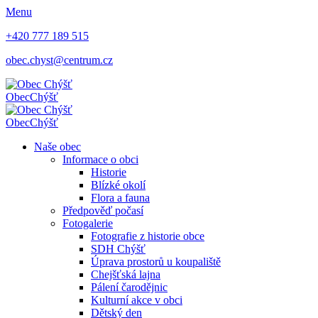
Menu
+420 777 189 515
obec.chyst@centrum.cz
Obec
Chýšť
Obec
Chýšť
Naše obec
Informace o obci
Historie
Blízké okolí
Flora a fauna
Předpověď počasí
Fotogalerie
Fotografie z historie obce
SDH Chýšť
Úprava prostorů u koupaliště
Chejšťská lajna
Pálení čarodějnic
Kulturní akce v obci
Dětský den