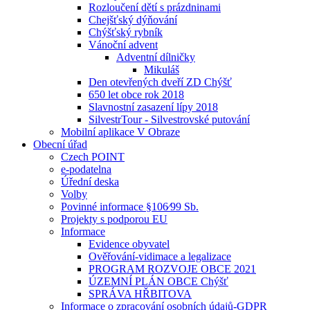
Rozloučení dětí s prázdninami
Chejšťský dýňování
Chýšťský rybník
Vánoční advent
Adventní dílničky
Mikuláš
Den otevřených dveří ZD Chýšť
650 let obce rok 2018
Slavnostní zasazení lípy 2018
SilvestrTour - Silvestrovské putování
Mobilní aplikace V Obraze
Obecní úřad
Czech POINT
e-podatelna
Úřední deska
Volby
Povinné informace §106⁄99 Sb.
Projekty s podporou EU
Informace
Evidence obyvatel
Ověřování-vidimace a legalizace
PROGRAM ROZVOJE OBCE 2021
ÚZEMNÍ PLÁN OBCE Chýšť
SPRÁVA HŘBITOVA
Informace o zpracování osobních údajů-GDPR