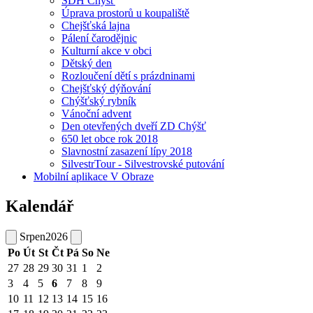
SDH Chýšť
Úprava prostorů u koupaliště
Chejšťská lajna
Pálení čarodějnic
Kulturní akce v obci
Dětský den
Rozloučení dětí s prázdninami
Chejšťský dýňování
Chýšťský rybník
Vánoční advent
Den otevřených dveří ZD Chýšť
650 let obce rok 2018
Slavnostní zasazení lípy 2018
SilvestrTour - Silvestrovské putování
Mobilní aplikace V Obraze
Kalendář
Srpen
2026
Po
Út
St
Čt
Pá
So
Ne
27
28
29
30
31
1
2
3
4
5
6
7
8
9
10
11
12
13
14
15
16